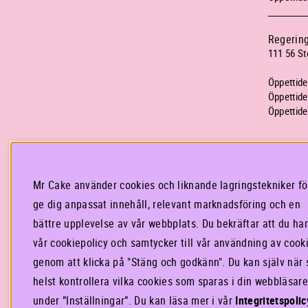
Regerin
111 56 S
Öppettider
Öppettider
Öppettider
Centralst
Stockhol
Mr Cake använder cookies och liknande lagringstekniker fö
Centralpl
ge dig anpassat innehåll, relevant marknadsföring och en
111 20 S
bättre upplevelse av vår webbplats. Du bekräftar att du har
Öppettider
vår cookiepolicy och samtycker till vår användning av cook
Öppettider
genom att klicka på "Stäng och godkänn". Du kan själv när
Öppettider
helst kontrollera vilka cookies som sparas i din webbläsare
under ”Inställningar”. Du kan läsa mer i vår
Integritetspolic