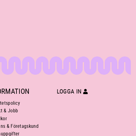
ORMATION
LOGGA IN
itetspolicy
kt & Jobb
lkor
ans & Företagskund
uppgifter