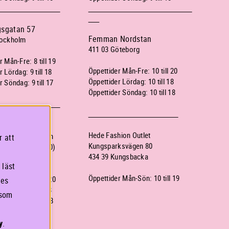
gsgatan 57
Femman Nordstan
tockholm
411 03 Göteborg
 Mån-Fre: 8 till 19
Öppettider Mån-Fre: 10 till 20
 Lördag: 9 till 18
Öppettider Lördag: 10 till 18
 Söndag: 9 till 17
Öppettider Söndag: 10 till 18
ationen
Hede Fashion Outlet
ms Centralstation
r att
Kungsparksvägen 80
an 1(nära spår 10)
434 39 Kungsbacka
tockholm
 läst
Öppettider Mån-Sön: 10 till 19
 Mån-Fre: 8 till 20
ies
 Lördag: 9 till 18
 som
 Söndag: 9 till 18
y
.