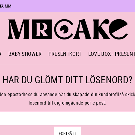
RTA MM
R
BABY SHOWER
PRESENTKORT
LOVE BOX - PRESEN
HAR DU GLÖMT DITT LÖSENORD?
 den epostadress du använde när du skapade din kundprofilså skicka
lösenord till dig omgående per e-post.
FORTSÄTT