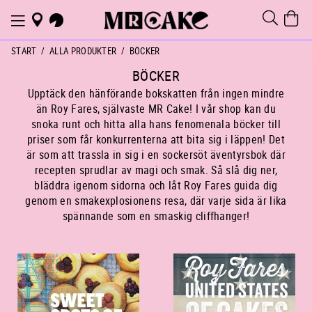
START
ALLA PRODUKTER
BÖCKER
BÖCKER
Upptäck den hänförande bokskatten från ingen mindre
än Roy Fares, självaste MR Cake! I vår shop kan du
snoka runt och hitta alla hans fenomenala böcker till
priser som får konkurrenterna att bita sig i läppen! Det
är som att trassla in sig i en sockersöt äventyrsbok där
recepten sprudlar av magi och smak. Så slå dig ner,
bläddra igenom sidorna och låt Roy Fares guida dig
genom en smakexplosionens resa, där varje sida är lika
spännande som en smaskig cliffhanger!