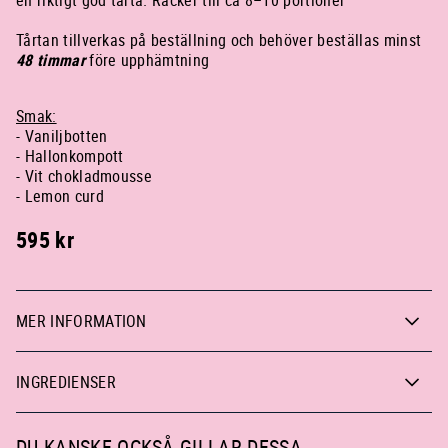
Tårtan tillverkas på beställning och behöver beställas minst
48 timmar
före upphämtning
Smak:
- Vaniljbotten
- Hallonkompott
- Vit chokladmousse
- Lemon curd
595
kr
MER INFORMATION
INGREDIENSER
DU KANSKE OCKSÅ GILLAR DESSA