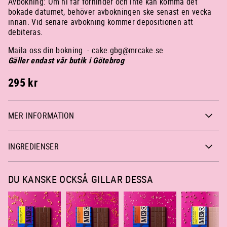
Avbokning: Om ni får förhinder och inte kan komma det
bokade datumet, behöver avbokningen ske senast en vecka
innan. Vid senare avbokning kommer depositionen att
debiteras.
Maila oss din bokning
-
cake.gbg@mrcake.se
Gäller endast vår butik i Götebrog
295
kr
MER INFORMATION
INGREDIENSER
DU KANSKE OCKSÅ GILLAR DESSA