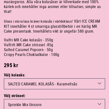
marängsviss.
Alla våra kolasåser är tillverkade med 100%
kärlek och innehåller inga aromer eller tillsatser, simple as
that!
Vårt ICE CREAM
Glass i stora lass kräver kolasås i världsklass!
KIT innehåller 4 st smarriga glasstillbehör i en härlig MR
Cake presentask. Innehållets vikt är ungefär 580 gram.
Valfri MR Cake kolasås - 350g
Valfritt MR Cake strössel -85g
Salted Caramel Popcorn - 50g
Crispy Pearls Chokladkulor
- 100g
295
kr
Välj kolasås:
Välj strössel: